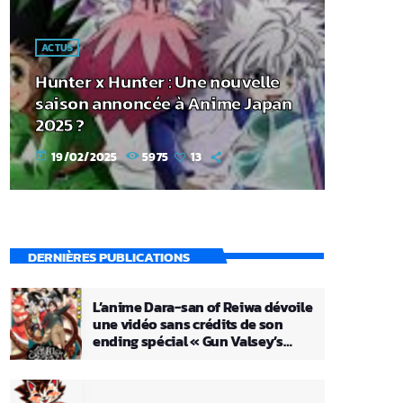
ACTUS
Hunter x Hunter : Une nouvelle
saison annoncée à Anime Japan
2025 ?
19/02/2025
5975
13
today
DERNIÈRES PUBLICATIONS
L’anime Dara-san of Reiwa dévoile
une vidéo sans crédits de son
ending spécial « Gun Valsey’s
Theme »