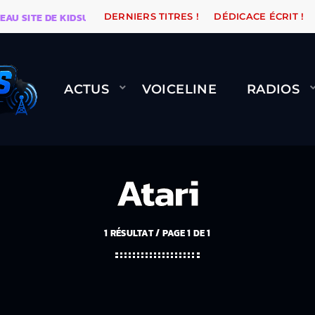
SITE DE KIDSUNE
WARÉTRO
ORANGE ROAD QUI PAS
DERNIERS TITRES !
DÉDICACE ÉCRIT !
ACTUS
VOICELINE
RADIOS
Atari
1 RÉSULTAT / PAGE 1 DE 1