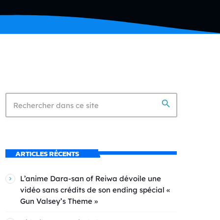
search
ARTICLES RÉCENTS
L’anime Dara-san of Reiwa dévoile une
vidéo sans crédits de son ending spécial «
Gun Valsey’s Theme »