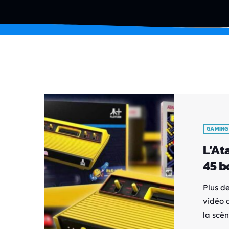
GAMING
L’At
45 bo
Plus d
vidéo 
la scèn
pour f