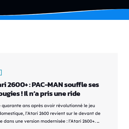
ari 2600+ : PAC-MAN souffle ses
ugies ! Il n’a pris une ride
e quarante ans après avoir révolutionné le jeu
domestique, l’Atari 2600 revient sur le devant de
e dans une version modernisée : l’Atari 2600+. Et
êter dignement les 45 ans de Pac-Man, la firme