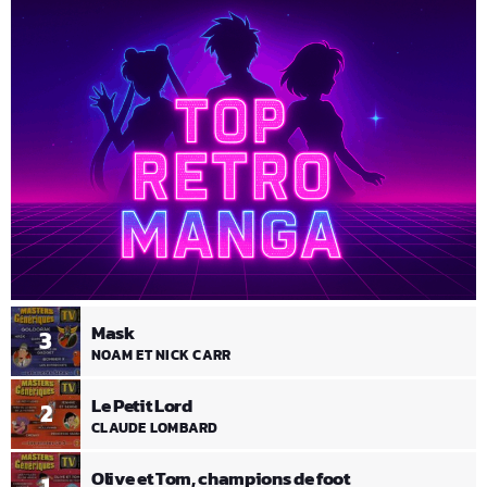
Mask
3
NOAM ET NICK CARR
Le Petit Lord
2
CLAUDE LOMBARD
Olive et Tom, champions de foot
1