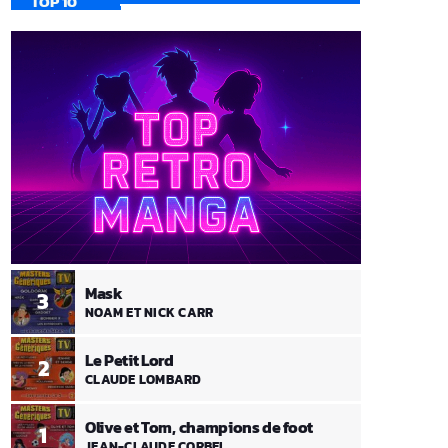
TOP 10
Mask
3
NOAM ET NICK CARR
Le Petit Lord
2
CLAUDE LOMBARD
Olive et Tom, champions de foot
1
JEAN-CLAUDE CORBEL