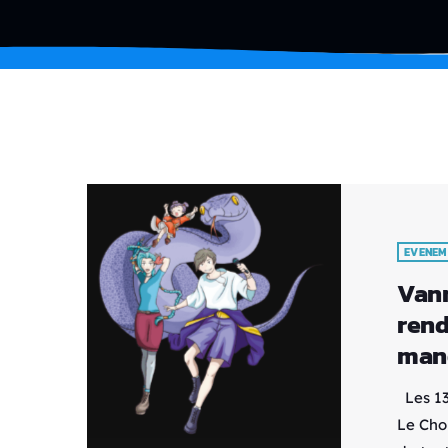
EVENEM
Vann
rend
manq
Les 13
Le Cho