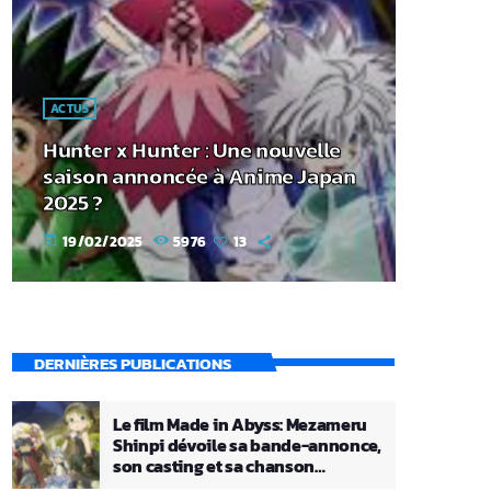
ACTUS
Hunter x Hunter : Une nouvelle
saison annoncée à Anime Japan
2025 ?
19/02/2025
5976
13
today
DERNIÈRES PUBLICATIONS
Le film Made in Abyss: Mezameru
Shinpi dévoile sa bande-annonce,
son casting et sa chanson
principale