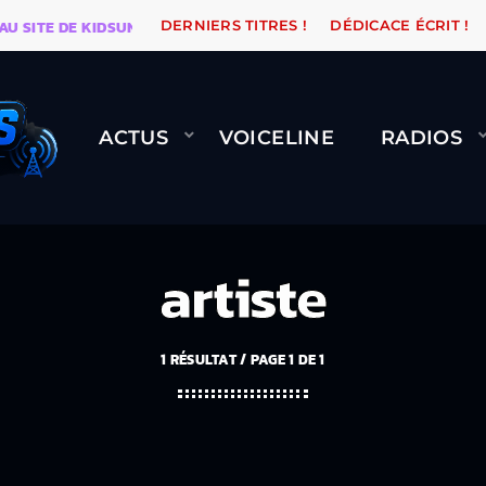
E DE KIDSUNE
WARÉTRO
ORANGE ROAD QUI PASSE,
DERNIERS TITRES !
DÉDICACE ÉCRIT !
ACTUS
VOICELINE
RADIOS
artiste
1 RÉSULTAT / PAGE 1 DE 1