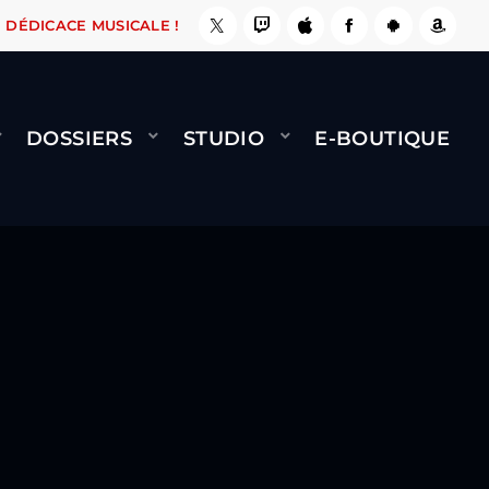
 ÇA LE FAIT !
NAMI
BERNARD MINET - FLY (
DÉDICACE MUSICALE !
DOSSIERS
STUDIO
E-BOUTIQUE