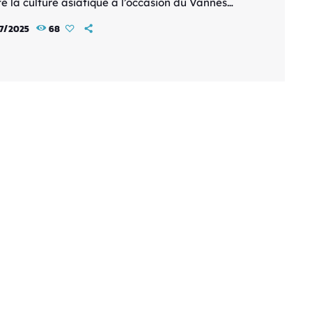
e la culture asiatique à l’occasion du Vannes
Festival. Ce grand rendez-vous devenu
7/2025
68
ournable revient pour une nouvelle édition pleine
prises, de passion et de partage autour des
s manga, jeux vidéo, cosplay, K-Pop et traditions
s. Un festival né de la passion Tout a
ncé […]