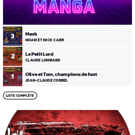
Mask
3
NOAM ET NICK CARR
Le Petit Lord
2
CLAUDE LOMBARD
Olive et Tom, champions de foot
1
JEAN-CLAUDE CORBEL
LISTE COMPLÈTE