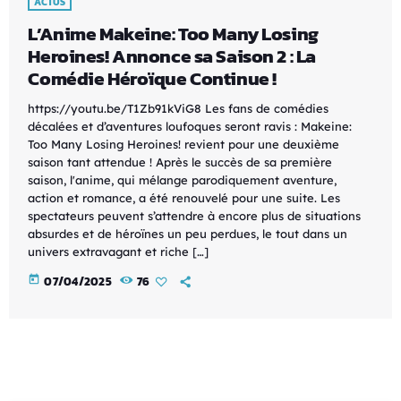
ACTUS
L’Anime Makeine: Too Many Losing
Heroines! Annonce sa Saison 2 : La
Comédie Héroïque Continue !
https://youtu.be/T1Zb91kViG8 Les fans de comédies
décalées et d’aventures loufoques seront ravis : Makeine:
Too Many Losing Heroines! revient pour une deuxième
saison tant attendue ! Après le succès de sa première
saison, l'anime, qui mélange parodiquement aventure,
action et romance, a été renouvelé pour une suite. Les
spectateurs peuvent s’attendre à encore plus de situations
absurdes et de héroïnes un peu perdues, le tout dans un
univers extravagant et riche […]
today
07/04/2025
76