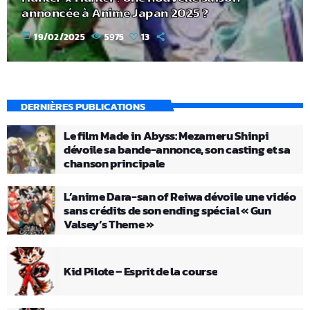
annoncée à Anime Japan 2025 ?
today
19/02/2025
5975
13
DERNIÈRES PUBLICATIONS
Le film Made in Abyss: Mezameru Shinpi
dévoile sa bande-annonce, son casting et sa
chanson principale
L’anime Dara-san of Reiwa dévoile une vidéo
sans crédits de son ending spécial « Gun
Valsey’s Theme »
Kid Pilote – Esprit de la course