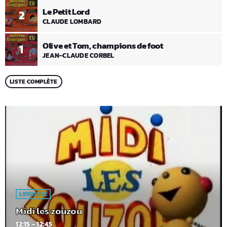
Le Petit Lord
2
CLAUDE LOMBARD
Olive et Tom, champions de foot
1
JEAN-CLAUDE CORBEL
LISTE COMPLÈTE
LIFESTYLE
Midi les zouzou
12:15 - 12:45