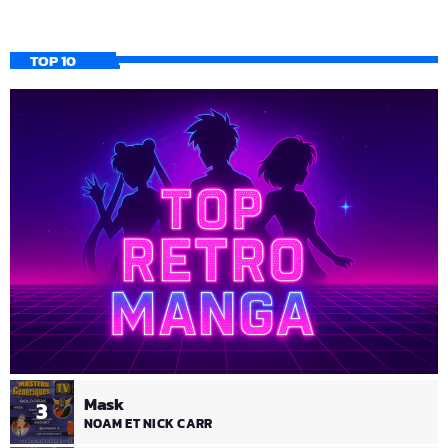
TOP 10
Mask
3
NOAM ET NICK CARR