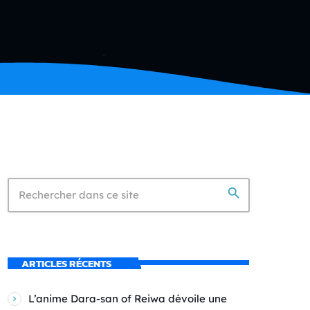
search
ARTICLES RÉCENTS
L’anime Dara-san of Reiwa dévoile une