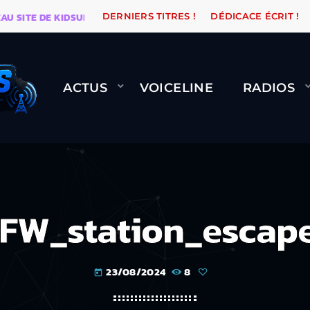
E DE KIDSUNE
WARÉTRO
ORANGE ROAD QUI PASSE,
DERNIERS TITRES !
DÉDICACE ÉCRIT !
ACTUS
VOICELINE
RADIOS
FW_station_escap
23/08/2024
8
today