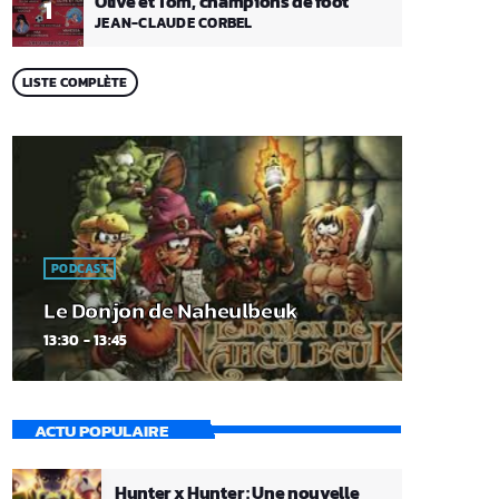
Olive et Tom, champions de foot
1
JEAN-CLAUDE CORBEL
LISTE COMPLÈTE
PODCAST
Le Donjon de Naheulbeuk
13:30 - 13:45
ACTU POPULAIRE
Hunter x Hunter : Une nouvelle