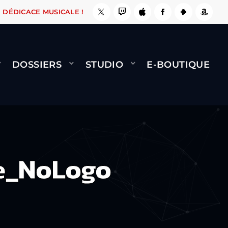
 ÇA LE FAIT !
NAMI
BERNARD MINET - FLY (
DÉDICACE MUSICALE !
DOSSIERS
STUDIO
E-BOUTIQUE
e_NoLogo