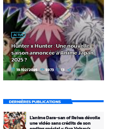
ACTUS
Hunter x Hunter : Une nouvelle
saison annoncée à Anime Japan
2025 ?
19/02/2025
5973
13
today
DERNIÈRES PUBLICATIONS
L’anime Dara-san of Reiwa dévoile
une vidéo sans crédits de son
ending spécial « Gun Valsey’s