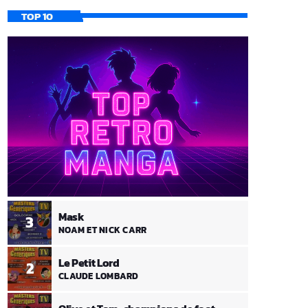
TOP 10
Mask
3
NOAM ET NICK CARR
Le Petit Lord
2
CLAUDE LOMBARD