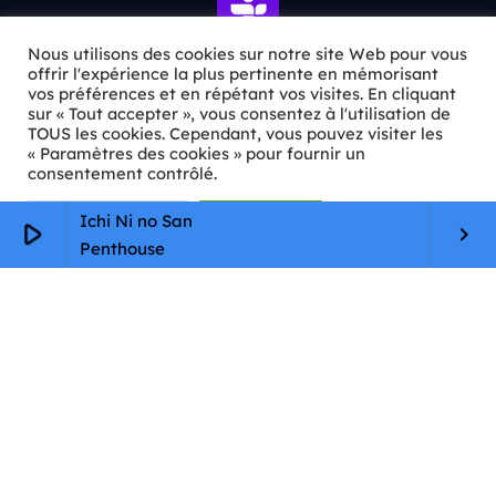
Nous utilisons des cookies sur notre site Web pour vous
offrir l'expérience la plus pertinente en mémorisant
vos préférences et en répétant vos visites. En cliquant
ℹ️ INFOS PRATIQUES
sur « Tout accepter », vous consentez à l'utilisation de
TOUS les cookies. Cependant, vous pouvez visiter les
« Paramètres des cookies » pour fournir un
✉️
Contact
consentement contrôlé.
🦊
Qui sommes-nous ?
Paramètres Cookie
Tout accepter
Ichi Ni no San
play_arrow
keyboard_arrow_right
📄
Mentions légales
Penthouse
🔒
Confidentialité
🛡️
RGPD
Copyright © 2026 Animkids. Tous droits réservés.