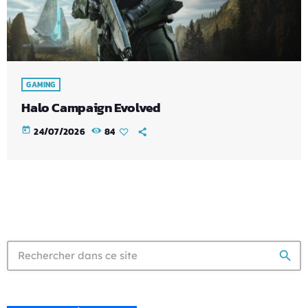
GAMING
Halo Campaign Evolved
today
24/07/2026
84
search