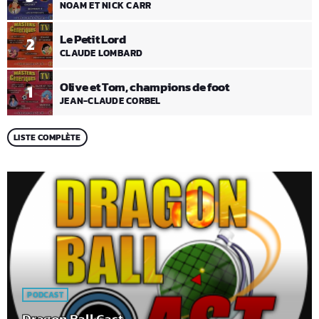
NOAM ET NICK CARR
Le Petit Lord
2
CLAUDE LOMBARD
Olive et Tom, champions de foot
1
JEAN-CLAUDE CORBEL
LISTE COMPLÈTE
PODCAST
Dragon Ball Cast