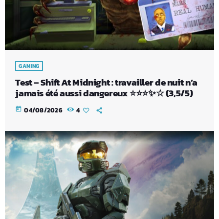
GAMING
Test – Shift At Midnight : travailler de nuit n’a
jamais été aussi dangereux ⭐⭐⭐✨☆ (3,5/5)
today
04/08/2026
4