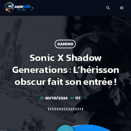
search
menu
GAMING
Sonic X Shadow
Generations : L’hérisson
obscur fait son entrée !
30/10/2024
117
today