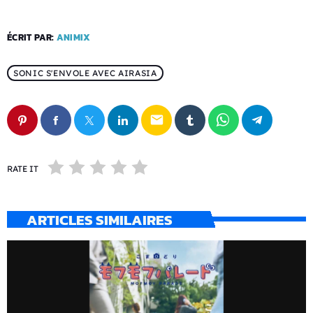
ÉCRIT PAR:
ANIMIX
SONIC S'ENVOLE AVEC AIRASIA
email
RATE IT
ARTICLES SIMILAIRES