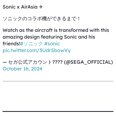
Sonic x AirAsia ✈
ソニックのコラボ機ができるまで！
Watch as the aircraft is transformed with this
amazing design featuring Sonic and his
friends!
#ソニック
#sonic
pic.twitter.com/3UdrSbowVy
— セガ公式アカウント???? (@SEGA_OFFICIAL)
October 16, 2024