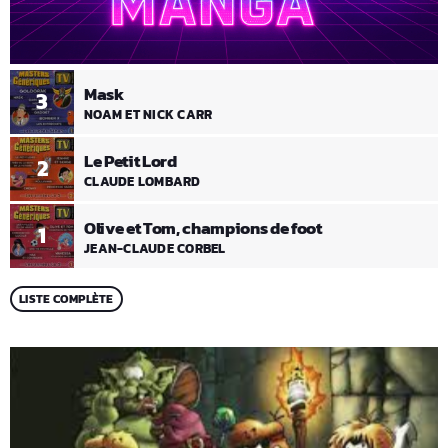
Mask
3
NOAM ET NICK CARR
Le Petit Lord
2
CLAUDE LOMBARD
Olive et Tom, champions de foot
1
JEAN-CLAUDE CORBEL
LISTE COMPLÈTE