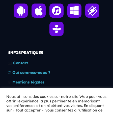
ℹ️ INFOS PRATIQUES
✉️
Contact
🦊
Qui sommes-nous ?
📄
Mentions légales
🔒
Confidentialité
Nous utilisons des cookies sur notre site Web pour vous
offrir l'expérience la plus pertinente en mémorisant
🛡️
RGPD
vos préférences et en répétant vos visites. En cliquant
sur « Tout accepter », vous consentez à l'utilisation de
Copyright © 2026 Animkids. Tous droits réservés.