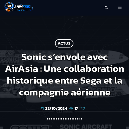
search
menu
ACTUS
Sonic s’envole avec
AirAsia : Une collaboration
historique entre Sega et la
compagnie aérienne
22/10/2024
17
today