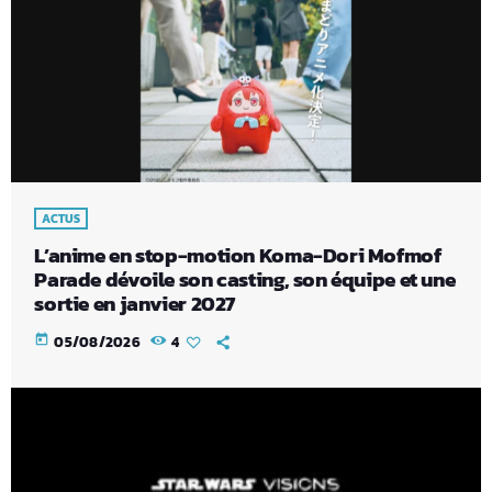
ACTUS
L’anime en stop-motion Koma-Dori Mofmof
Parade dévoile son casting, son équipe et une
sortie en janvier 2027
today
05/08/2026
4