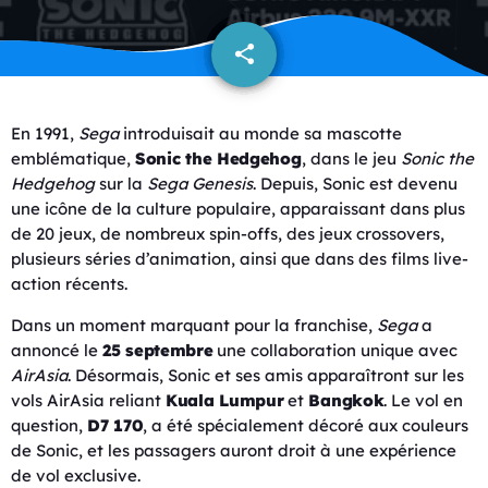
share
email
En 1991,
Sega
introduisait au monde sa mascotte
emblématique,
Sonic the Hedgehog
, dans le jeu
Sonic the
Hedgehog
sur la
Sega Genesis
. Depuis, Sonic est devenu
une icône de la culture populaire, apparaissant dans plus
de 20 jeux, de nombreux spin-offs, des jeux crossovers,
plusieurs séries d’animation, ainsi que dans des films live-
action récents.
Dans un moment marquant pour la franchise,
Sega
a
annoncé le
25 septembre
une collaboration unique avec
AirAsia
. Désormais, Sonic et ses amis apparaîtront sur les
vols AirAsia reliant
Kuala Lumpur
et
Bangkok
. Le vol en
question,
D7 170
, a été spécialement décoré aux couleurs
de Sonic, et les passagers auront droit à une expérience
de vol exclusive.