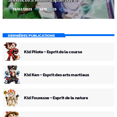
annoncée à Anime Japan 2025 ?
today
19/02/2025
5973
13
DERNIÈRES PUBLICATIONS
Kid Pilote – Esprit de la course
Kid Ken – Esprit des arts martiaux
Kid Fourasse – Esprit de la nature