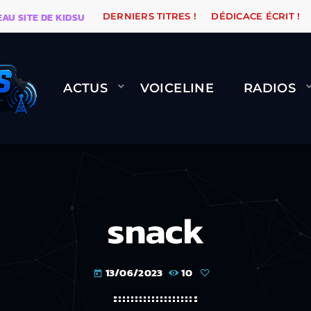
 DE KIDSUNE
WARÉTRO
ORANGE ROAD QUI PASSE, 
DERNIERS TITRES !
DÉDICACE ÉCRIT !
ACTUS
VOICELINE
RADIOS
snack
13/06/2023
10
today