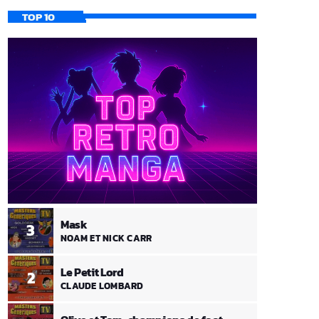
TOP 10
Mask
3
NOAM ET NICK CARR
Le Petit Lord
2
CLAUDE LOMBARD