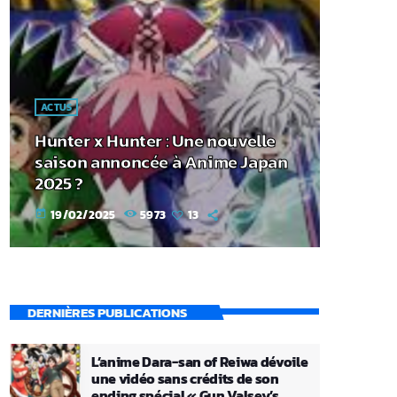
ACTUS
Hunter x Hunter : Une nouvelle
saison annoncée à Anime Japan
2025 ?
19/02/2025
5973
13
today
DERNIÈRES PUBLICATIONS
L’anime Dara-san of Reiwa dévoile
une vidéo sans crédits de son
ending spécial « Gun Valsey’s