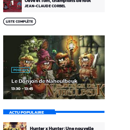
Olive et Tom, champions de foot
1
JEAN-CLAUDE CORBEL
LISTE COMPLÈTE
PODCAST
Le Donjon de Naheulbeuk
13:30 - 13:45
ACTU POPULAIRE
Hunter x Hunter : Une nouvelle