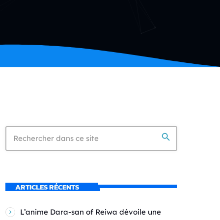
search
ARTICLES RÉCENTS
L’anime Dara-san of Reiwa dévoile une