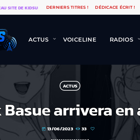
ITE DE KIDSUNE
WARÉTRO
ORANGE ROAD QUI PASSE
DERNIERS TITRES !
DÉDICACE ÉCRIT !
ACTUS
VOICELINE
RADIOS
ACTUS
 Basue arrivera en
13/06/2023
33
today