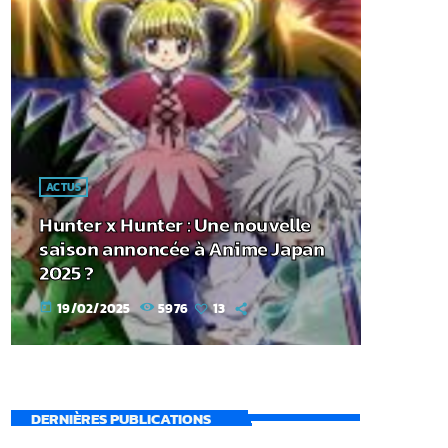
ACTUS
Hunter x Hunter : Une nouvelle
saison annoncée à Anime Japan
2025 ?
19/02/2025
5976
13
today
DERNIÈRES PUBLICATIONS