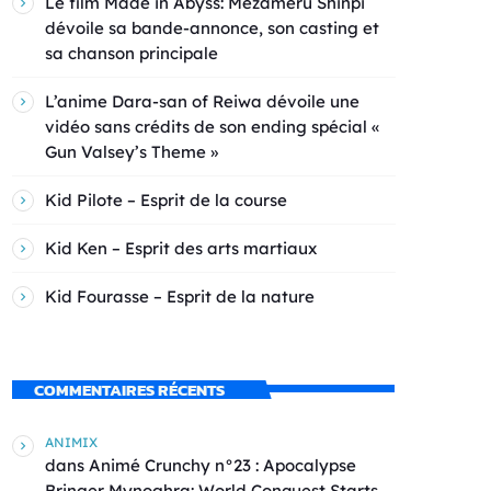
Le film Made in Abyss: Mezameru Shinpi
dévoile sa bande-annonce, son casting et
sa chanson principale
L’anime Dara-san of Reiwa dévoile une
vidéo sans crédits de son ending spécial «
Gun Valsey’s Theme »
Kid Pilote – Esprit de la course
Kid Ken – Esprit des arts martiaux
Kid Fourasse – Esprit de la nature
COMMENTAIRES RÉCENTS
ANIMIX
dans
Animé Crunchy n°23 : Apocalypse
Bringer Mynoghra: World Conquest Starts