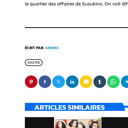
le quartier des affaires de Susukino. On voit di
ÉCRIT PAR:
ANIMIX
ANIME
email
ARTICLES SIMILAIRES