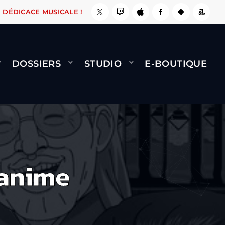
, ÇA LE FAIT !
NAMI
BERNARD MINET - FLY 
DÉDICACE MUSICALE !
DOSSIERS
STUDIO
E-BOUTIQUE
 anime