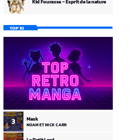
Kid Fourasse – Esprit de la nature
TOP 10
Mask
3
NOAM ET NICK CARR
Le Petit Lord