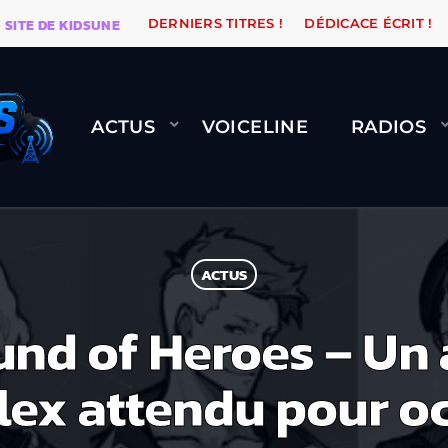
DE KIDSUNE
WARÉTRO
ORANGE ROAD QUI PASSE, Ç
DERNIERS TITRES !
DÉDICACE ÉCRIT !
ACTUS
VOICELINE
RADIOS
ACTUS
und of Heroes – Un
lex attendu pour o