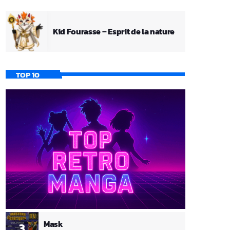
Kid Fourasse – Esprit de la nature
TOP 10
Mask
3