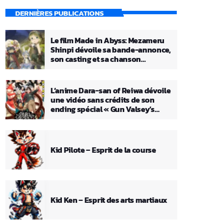
DERNIÈRES PUBLICATIONS
Le film Made in Abyss: Mezameru
Shinpi dévoile sa bande-annonce,
son casting et sa chanson
principale
L’anime Dara-san of Reiwa dévoile
une vidéo sans crédits de son
ending spécial « Gun Valsey’s
Theme »
Kid Pilote – Esprit de la course
Kid Ken – Esprit des arts martiaux