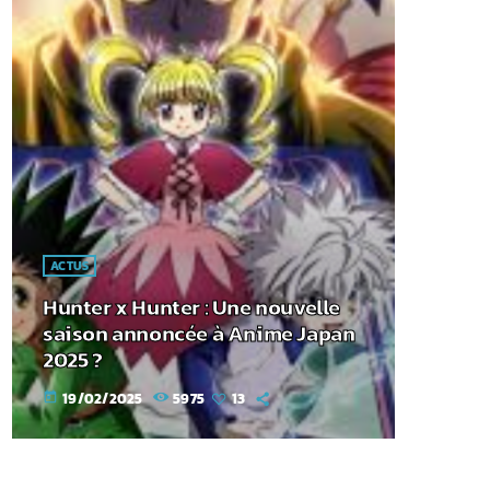
ACTUS
Hunter x Hunter : Une nouvelle
saison annoncée à Anime Japan
2025 ?
19/02/2025
5975
13
today