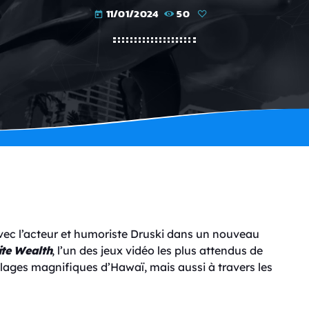
11/01/2024
50
today
vec l’acteur et humoriste Druski dans un nouveau
ite Wealth
, l’un des jeux vidéo les plus attendus de
plages magnifiques d’Hawaï, mais aussi à travers les