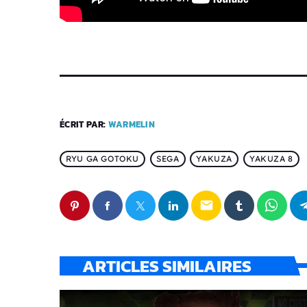
ÉCRIT PAR:
WARMELIN
RYU GA GOTOKU
SEGA
YAKUZA
YAKUZA 8
email
ARTICLES SIMILAIRES