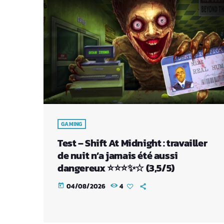
GAMING
Test – Shift At Midnight : travailler
de nuit n’a jamais été aussi
dangereux ⭐⭐⭐✨☆ (3,5/5)
04/08/2026
4
today