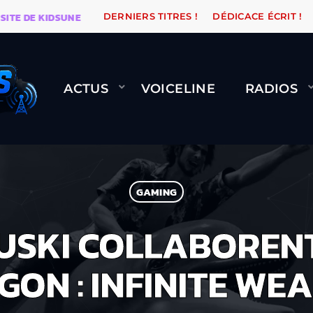
DE KIDSUNE
WARÉTRO
ORANGE ROAD QUI PASSE, Ç
DERNIERS TITRES !
DÉDICACE ÉCRIT !
ACTUS
VOICELINE
RADIOS
GAMING
USKI COLLABORENT
ON : INFINITE WEA