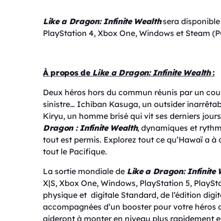
Like a Dragon: Infinite Wealth
sera disponible
PlayStation 4, Xbox One, Windows et Steam (P
À propos de
Like a Dragon: Infinite Wealth
:
Deux héros hors du commun réunis par un coup 
sinistre… Ichiban Kasuga, un outsider inarrêta
Kiryu, un homme brisé qui vit ses derniers jo
Dragon
: Infinite Wealth
, dynamiques et rythm
tout est permis. Explorez tout ce qu’Hawaï a à o
tout le Pacifique.
La sortie mondiale de
Like a Dragon: Infinite
X|S, Xbox One, Windows, PlayStation 5, PlaySt
physique et digitale Standard, de l’édition digit
accompagnées d’un booster pour votre héros ai
aideront à monter en niveau plus rapidement