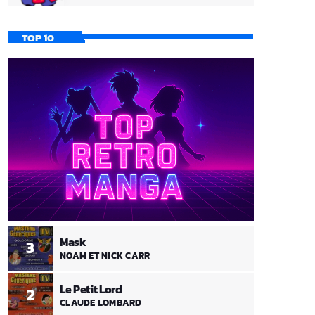
TOP 10
Mask
3
NOAM ET NICK CARR
Le Petit Lord
2
CLAUDE LOMBARD