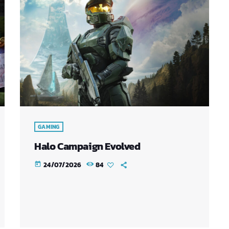
GAMING
Halo Campaign Evolved
24/07/2026
84
today