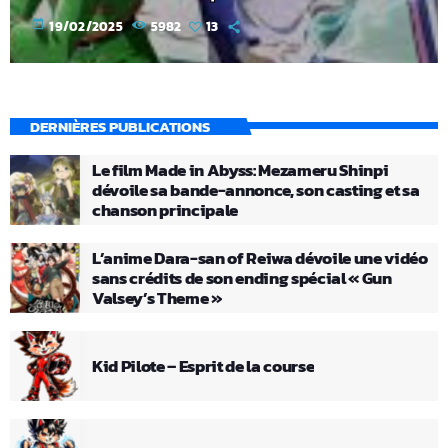
today
19/02/2025
5982
13
DERNIÈRES PUBLICATIONS
Le film Made in Abyss: Mezameru Shinpi
dévoile sa bande-annonce, son casting et sa
chanson principale
L’anime Dara-san of Reiwa dévoile une vidéo
sans crédits de son ending spécial « Gun
Valsey’s Theme »
Kid Pilote – Esprit de la course