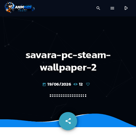
play_arrow
search
menu
savara-pc-steam-
wallpaper-2
19/06/2026
12
today
share
email