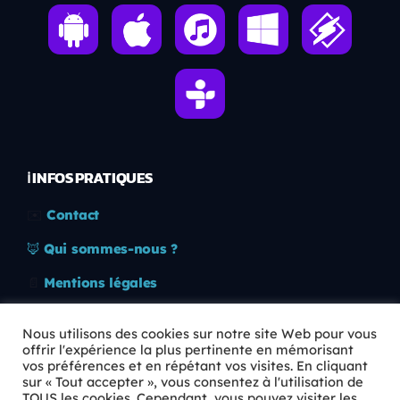
ℹ️ INFOS PRATIQUES
✉️
Contact
🦊
Qui sommes-nous ?
📄
Mentions légales
🔒
Confidentialité
Nous utilisons des cookies sur notre site Web pour vous
offrir l'expérience la plus pertinente en mémorisant
🛡️
RGPD
vos préférences et en répétant vos visites. En cliquant
sur « Tout accepter », vous consentez à l'utilisation de
Copyright © 2026 Animkids. Tous droits réservés.
TOUS les cookies. Cependant, vous pouvez visiter les