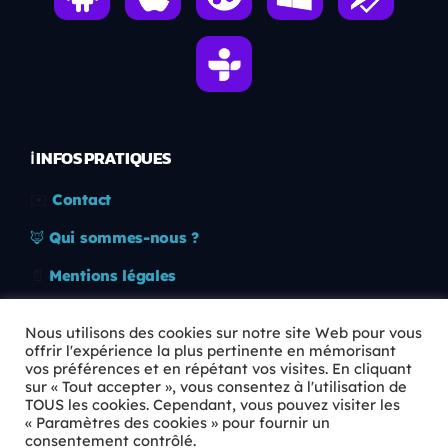
ℹ️ INFOS PRATIQUES
✉️
Contact
🦊
Qui sommes-nous ?
📄
Mentions légales
🔒
Confidentialité
Nous utilisons des cookies sur notre site Web pour vous
offrir l'expérience la plus pertinente en mémorisant
🛡️
RGPD
vos préférences et en répétant vos visites. En cliquant
sur « Tout accepter », vous consentez à l'utilisation de
Copyright © 2026 Animkids. Tous droits réservés.
TOUS les cookies. Cependant, vous pouvez visiter les
« Paramètres des cookies » pour fournir un
consentement contrôlé.