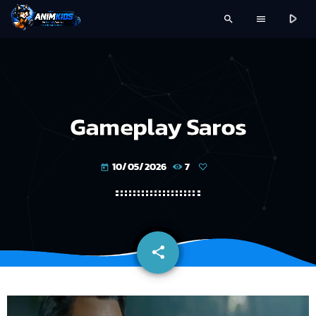
play_arrow
search
menu
Gameplay Saros
10/05/2026
7
today
share
email