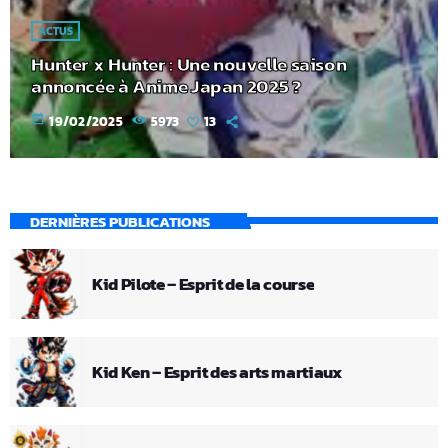
ACTUS
Hunter x Hunter : Une nouvelle saison
annoncée à Anime Japan 2025 ?
today
19/02/2025
5973
13
DERNIÈRES PUBLICATIONS
Kid Pilote – Esprit de la course
Kid Ken – Esprit des arts martiaux