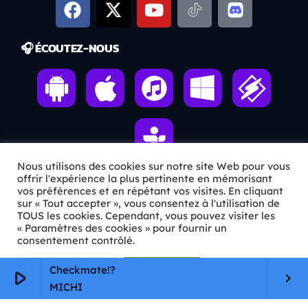
🎧 ÉCOUTEZ-NOUS
Nous utilisons des cookies sur notre site Web pour vous
offrir l'expérience la plus pertinente en mémorisant
vos préférences et en répétant vos visites. En cliquant
ℹ️ INFOS PRATIQUES
sur « Tout accepter », vous consentez à l'utilisation de
TOUS les cookies. Cependant, vous pouvez visiter les
« Paramètres des cookies » pour fournir un
✉️
Contact
consentement contrôlé.
🦊
Qui sommes-nous ?
Paramètres Cookie
Tout accepter
Checkmate!?
play_arrow
keyboard_arrow_right
📄
Mentions légales
MICHI