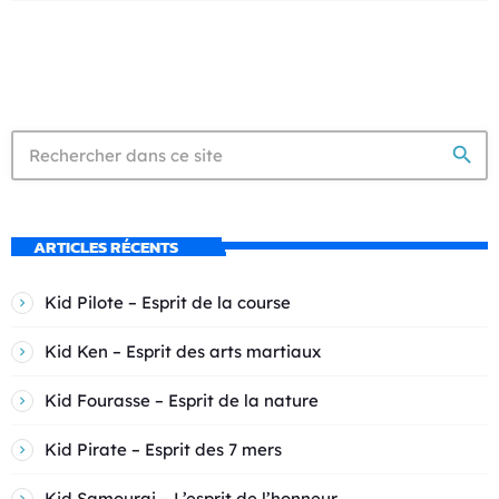
search
ARTICLES RÉCENTS
Kid Pilote – Esprit de la course
Kid Ken – Esprit des arts martiaux
Kid Fourasse – Esprit de la nature
Kid Pirate – Esprit des 7 mers
Kid Samourai – L’esprit de l’honneur