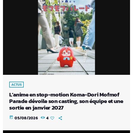
ACTUS
L’anime en stop-motion Koma-Dori Mofmof
Parade dévoile son casting, son équipe et une
sortie en janvier 2027
today
05/08/2026
4