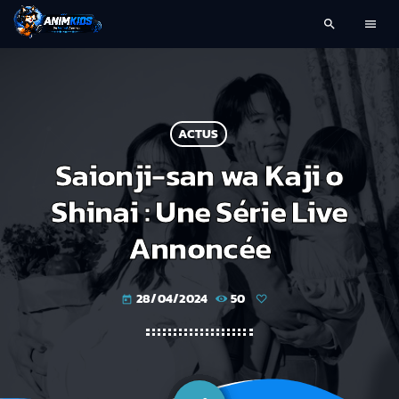
search
menu
ACTUS
Saionji-san wa Kaji o
Shinai : Une Série Live
Annoncée
28/04/2024
50
today