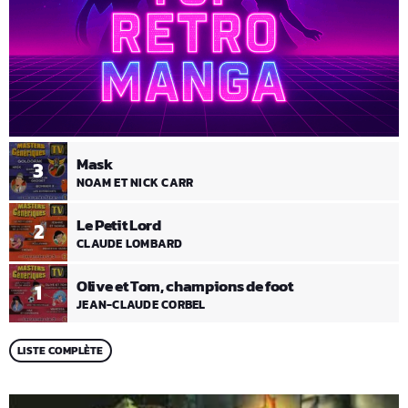
Mask
3
NOAM ET NICK CARR
Le Petit Lord
2
CLAUDE LOMBARD
Olive et Tom, champions de foot
1
JEAN-CLAUDE CORBEL
LISTE COMPLÈTE