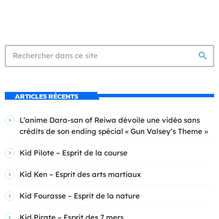
search
ARTICLES RÉCENTS
L’anime Dara-san of Reiwa dévoile une vidéo sans
crédits de son ending spécial « Gun Valsey’s Theme »
Kid Pilote – Esprit de la course
Kid Ken – Esprit des arts martiaux
Kid Fourasse – Esprit de la nature
Kid Pirate – Esprit des 7 mers