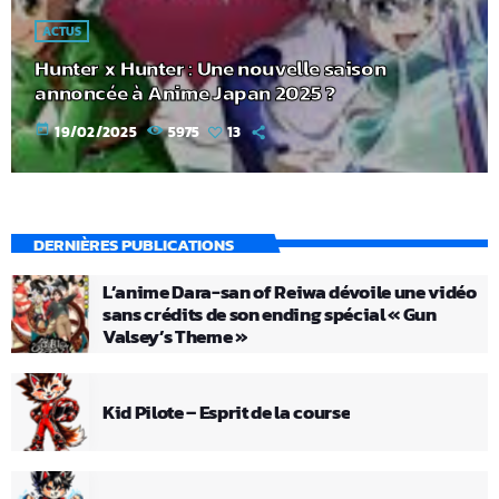
ACTUS
Hunter x Hunter : Une nouvelle saison
annoncée à Anime Japan 2025 ?
today
19/02/2025
5975
13
DERNIÈRES PUBLICATIONS
L’anime Dara-san of Reiwa dévoile une vidéo
sans crédits de son ending spécial « Gun
Valsey’s Theme »
Kid Pilote – Esprit de la course