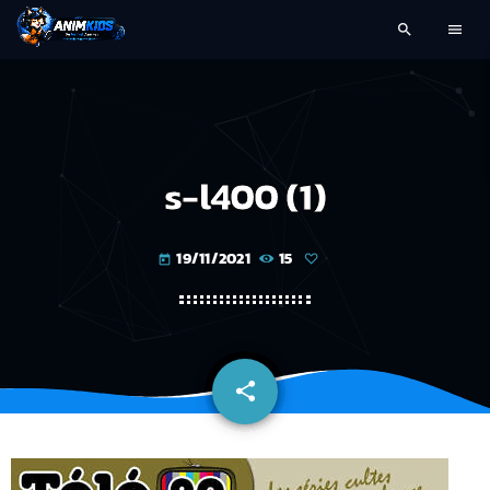
search
menu
s-l400 (1)
19/11/2021
15
today
share
email