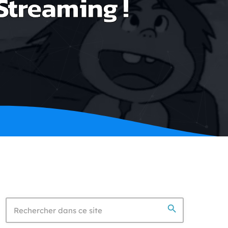
Streaming !
search