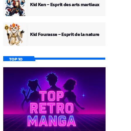
Kid Ken – Esprit des arts martiaux
Kid Fourasse – Esprit de la nature
TOP 10