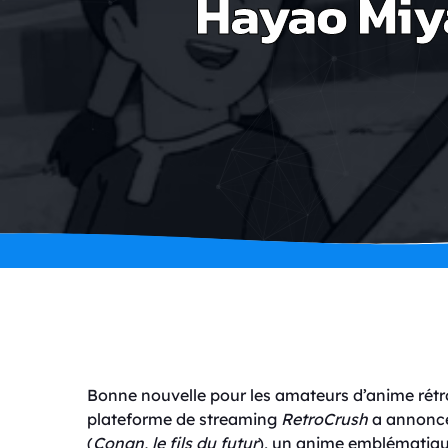
Hayao Miya
Bonne nouvelle pour les amateurs d’anime rétro
plateforme de streaming
RetroCrush
a annoncé 
(
Conan, le fils du futur
), un anime emblématiqu