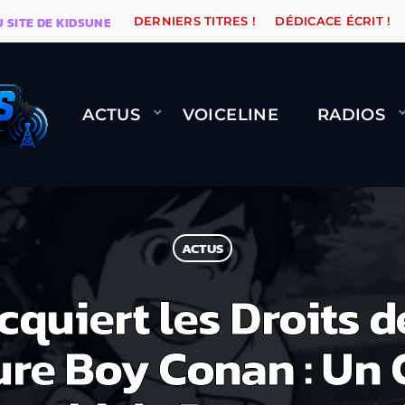
DE KIDSUNE
WARÉTRO
ORANGE ROAD QUI PASSE, Ç
DERNIERS TITRES !
DÉDICACE ÉCRIT !
ACTUS
VOICELINE
RADIOS
ACTUS
quiert les Droits d
ure Boy Conan : Un 