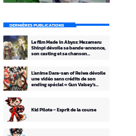
DERNIÈRES PUBLICATIONS
Le film Made in Abyss: Mezameru
Shinpi dévoile sa bande-annonce,
son casting et sa chanson
principale
L’anime Dara-san of Reiwa dévoile
une vidéo sans crédits de son
ending spécial « Gun Valsey’s
Theme »
Kid Pilote – Esprit de la course