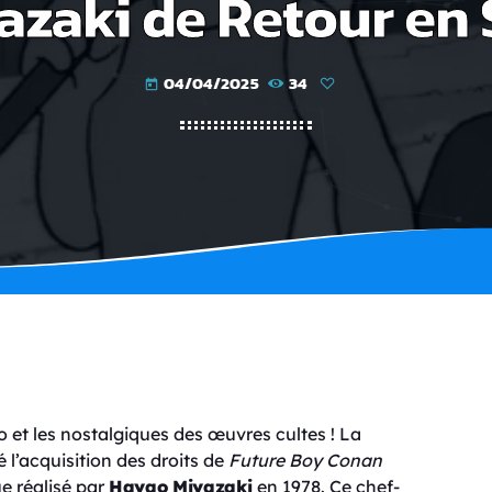
zaki de Retour en 
04/04/2025
34
today
 et les nostalgiques des œuvres cultes ! La
l’acquisition des droits de
Future Boy Conan
e réalisé par
Hayao Miyazaki
en 1978. Ce chef-