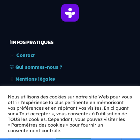
ℹ️ INFOS PRATIQUES
✉️
Contact
🦊
Qui sommes-nous ?
📄
Mentions légales
🔒
Confidentialité
Nous utilisons des cookies sur notre site Web pour vous
offrir l'expérience la plus pertinente en mémorisant
🛡️
RGPD
vos préférences et en répétant vos visites. En cliquant
sur « Tout accepter », vous consentez à l'utilisation de
Copyright © 2026 Animkids. Tous droits réservés.
TOUS les cookies. Cependant, vous pouvez visiter les
« Paramètres des cookies » pour fournir un
consentement contrôlé.