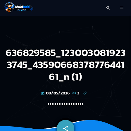
search
menu
636829585_123003081923
3745_43590668378776441
61_n (1)
08/05/2026
3
today
share
email