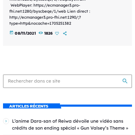
WebPlayer: https://ecmanager3.pro-
fhi.net:1280/byscbeqe/1/web Lien direct :
http://ecmanager3.pro-fhi.net:1290/;?
type=http&nocache=1705251382
today
08/11/2021
1826
search
ARTICLES RÉCENTS
L’anime Dara-san of Reiwa dévoile une vidéo sans
crédits de son ending spécial « Gun Valsey’s Theme »