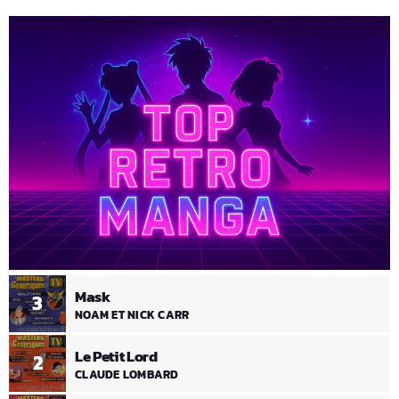
Mask
3
NOAM ET NICK CARR
Le Petit Lord
2
CLAUDE LOMBARD