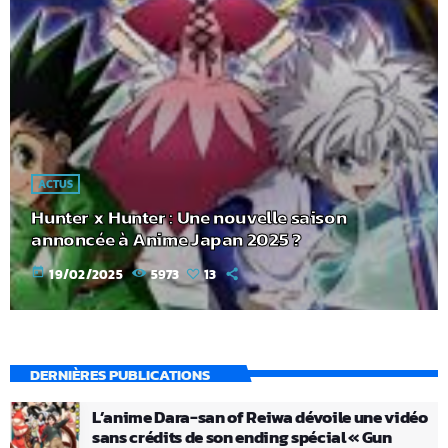
ACTUS
Hunter x Hunter : Une nouvelle saison
annoncée à Anime Japan 2025 ?
today
19/02/2025
5973
13
DERNIÈRES PUBLICATIONS
L’anime Dara-san of Reiwa dévoile une vidéo
sans crédits de son ending spécial « Gun