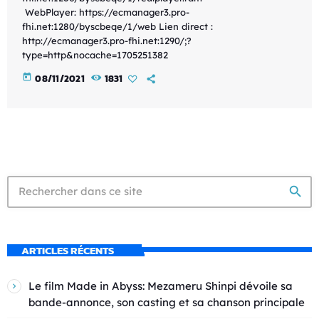
WebPlayer: https://ecmanager3.pro-
fhi.net:1280/byscbeqe/1/web Lien direct :
http://ecmanager3.pro-fhi.net:1290/;?
type=http&nocache=1705251382
today
08/11/2021
1831
search
ARTICLES RÉCENTS
Le film Made in Abyss: Mezameru Shinpi dévoile sa
bande-annonce, son casting et sa chanson principale