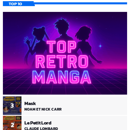
TOP 10
Mask
3
NOAM ET NICK CARR
Le Petit Lord
2
CLAUDE LOMBARD