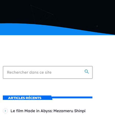
search
ARTICLES RÉCENTS
Le film Made in Abyss: Mezameru Shinpi