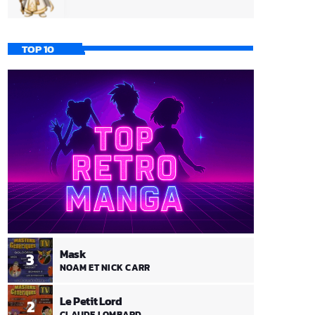
TOP 10
Mask
3
NOAM ET NICK CARR
Le Petit Lord
2
CLAUDE LOMBARD