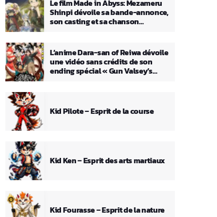
Le film Made in Abyss: Mezameru
Shinpi dévoile sa bande-annonce,
son casting et sa chanson
principale
L’anime Dara-san of Reiwa dévoile
une vidéo sans crédits de son
ending spécial « Gun Valsey’s
Theme »
Kid Pilote – Esprit de la course
Kid Ken – Esprit des arts martiaux
Kid Fourasse – Esprit de la nature