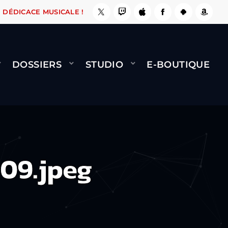
, ÇA LE FAIT !
NAMI
BERNARD MINET - FLY 
DÉDICACE MUSICALE !
DOSSIERS
STUDIO
E-BOUTIQUE
09.jpeg