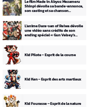
Le film Made in Abyss: Mezameru
Shinpi dévoile sa bande-annonce,
son casting et sa chanson
principale
L’anime Dara-san of Reiwa dévoile
une vidéo sans crédits de son
ending spécial « Gun Valsey’s
Theme »
Kid Pilote – Esprit de la course
Kid Ken – Esprit des arts martiaux
Kid Fourasse – Esprit de la nature