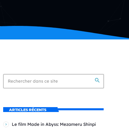
search
ARTICLES RÉCENTS
Le film Made in Abyss: Mezameru Shinpi