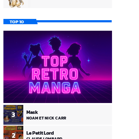
TOP 10
Mask
3
NOAM ET NICK CARR
Le Petit Lord
2
CLAUDE LOMBARD