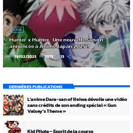
ACTUS
Hunter x Hunter : Une nouvelle saison
annoncée à Anime Japan 2025 ?
today
19/02/2025
5973
13
DERNIÈRES PUBLICATIONS
L’anime Dara-san of Reiwa dévoile une vidéo
sans crédits de son ending spécial « Gun
Valsey’s Theme »
Kid Pilote – Esprit de la course