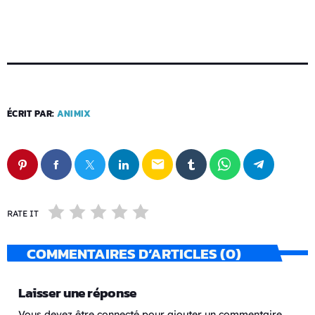
ÉCRIT PAR:
ANIMIX
email
RATE IT
COMMENTAIRES D’ARTICLES (0)
Laisser une réponse
Vous devez être connecté pour ajouter un commentaire.