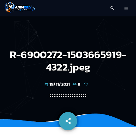
search
menu
R-6900272-1503665919-
4322.jpeg
19/11/2021
8
today
share
email