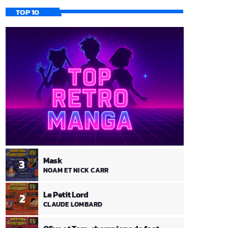
TOP 10
Mask
3
NOAM ET NICK CARR
Le Petit Lord
2
CLAUDE LOMBARD