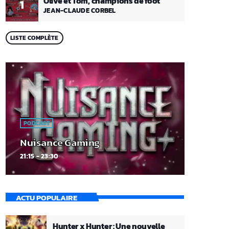
Olive et Tom, champions de foot
1
JEAN-CLAUDE CORBEL
LISTE COMPLÈTE
PODCAST
Nuisance Gaming
21:15 - 23:30
ACTU POPULAIRE
Hunter x Hunter : Une nouvelle