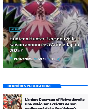
ACTUS
Hunter x Hunter : Une nouvelle
saison annoncée à Anime Japan
2025 ?
19/02/2025
5973
13
today
DERNIÈRES PUBLICATIONS
L’anime Dara-san of Reiwa dévoile
une vidéo sans crédits de son
ending spécial « Gun Valsey’s