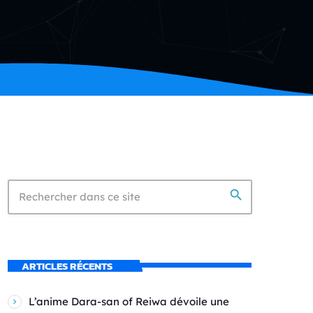
search
ARTICLES RÉCENTS
L’anime Dara-san of Reiwa dévoile une