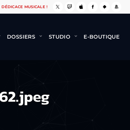
, ÇA LE FAIT !
NAMI
BERNARD MINET - FLY 
DÉDICACE MUSICALE !
DOSSIERS
STUDIO
E-BOUTIQUE
62.jpeg