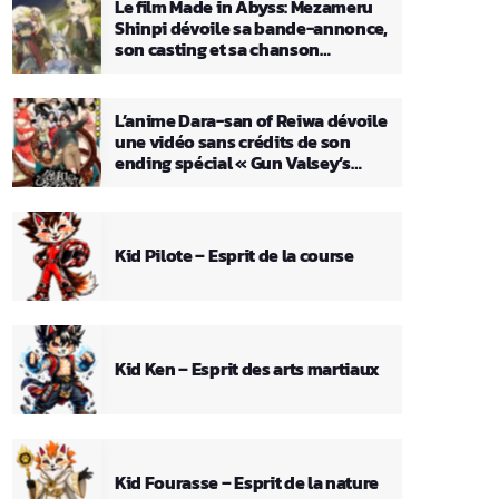
Le film Made in Abyss: Mezameru
Shinpi dévoile sa bande-annonce,
son casting et sa chanson
principale
L’anime Dara-san of Reiwa dévoile
une vidéo sans crédits de son
ending spécial « Gun Valsey’s
Theme »
Kid Pilote – Esprit de la course
Kid Ken – Esprit des arts martiaux
Kid Fourasse – Esprit de la nature