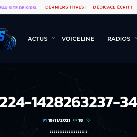
TE DE KIDSUNE
WARÉTRO
ORANGE ROAD QUI PASSE
DERNIERS TITRES !
DÉDICACE ÉCRIT !
ACTUS
VOICELINE
RADIOS
224-1428263237-34
19/11/2021
18
today