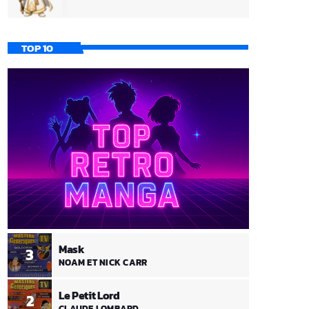
TOP 10
Mask
3
NOAM ET NICK CARR
Le Petit Lord
2
CLAUDE LOMBARD