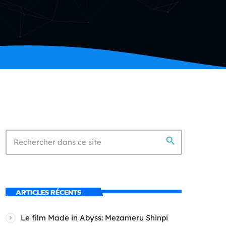
search
ARTICLES RÉCENTS
Le film Made in Abyss: Mezameru Shinpi