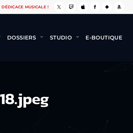
, ÇA LE FAIT !
NAMI
BERNARD MINET - FLY 
DÉDICACE MUSICALE !
DOSSIERS
STUDIO
E-BOUTIQUE
18.jpeg