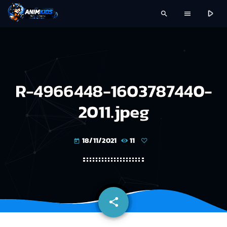
play_arrow
search
menu
R-4966448-1603787440-
2011.jpeg
18/11/2021
11
today
share
email