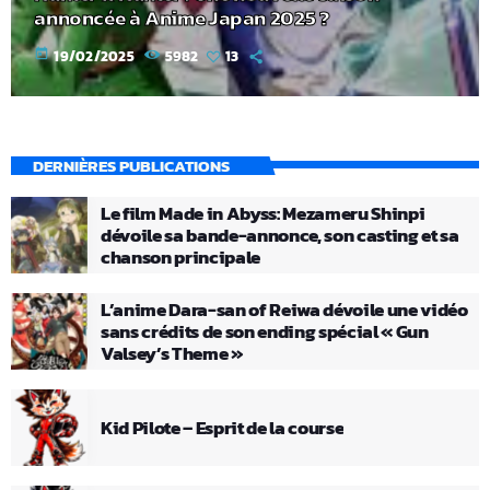
annoncée à Anime Japan 2025 ?
today
19/02/2025
5982
13
DERNIÈRES PUBLICATIONS
Le film Made in Abyss: Mezameru Shinpi
dévoile sa bande-annonce, son casting et sa
chanson principale
L’anime Dara-san of Reiwa dévoile une vidéo
sans crédits de son ending spécial « Gun
Valsey’s Theme »
Kid Pilote – Esprit de la course