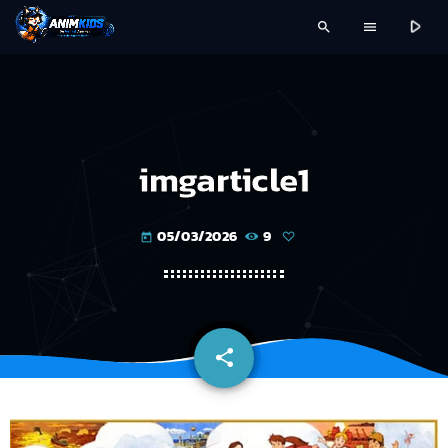
play_arrow
search
menu
imgarticle1
05/03/2026
9
today
share
email