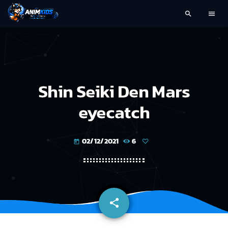
search
menu
Shin Seiki Den Mars
eyecatch
02/12/2021
6
today
share
email