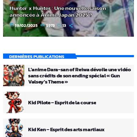
Hunter x Hunter : Une nouvelle saison
annoncée à Anime Japan 2025 ?
today
19/02/2025
5973
13
DERNIÈRES PUBLICATIONS
L’anime Dara-san of Reiwa dévoile une vidéo
sans crédits de son ending spécial « Gun
Valsey’s Theme »
Kid Pilote – Esprit de la course
Kid Ken – Esprit des arts martiaux