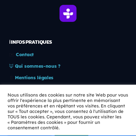
ℹ️ INFOS PRATIQUES
✉️
Contact
🦊
Qui sommes-nous ?
📄
Mentions légales
🔒
Confidentialité
Nous utilisons des cookies sur notre site Web pour vous
offrir l'expérience la plus pertinente en mémorisant
🛡️
RGPD
vos préférences et en répétant vos visites. En cliquant
sur « Tout accepter », vous consentez à l'utilisation de
Copyright © 2026 Animkids. Tous droits réservés.
TOUS les cookies. Cependant, vous pouvez visiter les
« Paramètres des cookies » pour fournir un
consentement contrôlé.