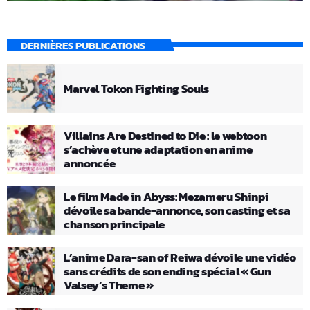
DERNIÈRES PUBLICATIONS
Marvel Tokon Fighting Souls
Villains Are Destined to Die : le webtoon
s’achève et une adaptation en anime
annoncée
Le film Made in Abyss: Mezameru Shinpi
dévoile sa bande-annonce, son casting et sa
chanson principale
L’anime Dara-san of Reiwa dévoile une vidéo
sans crédits de son ending spécial « Gun
Valsey’s Theme »