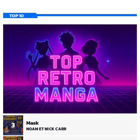
TOP 10
Mask
3
NOAM ET NICK CARR