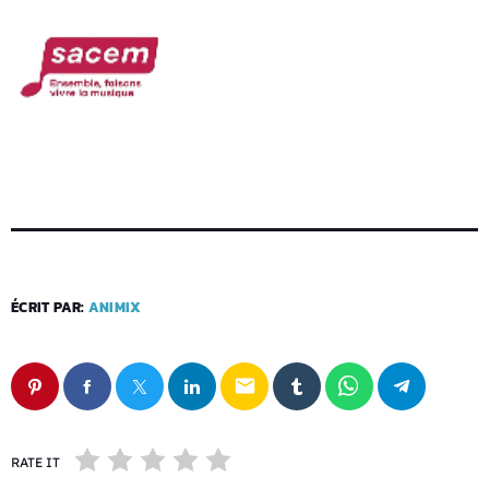
ÉCRIT PAR:
ANIMIX
email
RATE IT