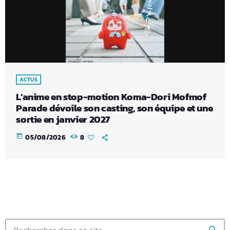
ACTUS
L’anime en stop-motion Koma-Dori Mofmof
Parade dévoile son casting, son équipe et une
sortie en janvier 2027
today
05/08/2026
8