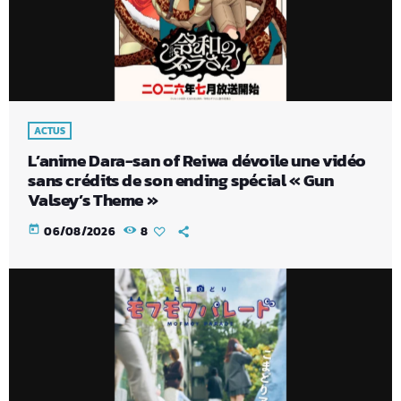
ACTUS
L’anime Dara-san of Reiwa dévoile une vidéo
sans crédits de son ending spécial « Gun
Valsey’s Theme »
today
06/08/2026
8