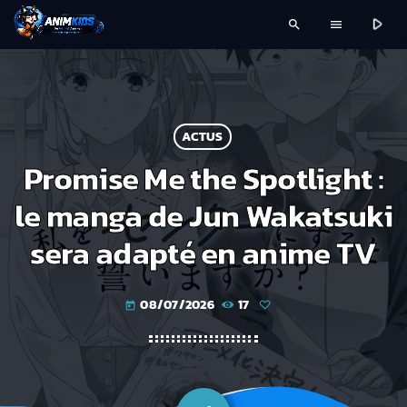
play_arrow
search
menu
ACTUS
Promise Me the Spotlight :
le manga de Jun Wakatsuki
sera adapté en anime TV
08/07/2026
17
today