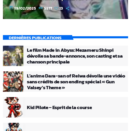
today
19/02/2025
5977
13
DERNIÈRES PUBLICATIONS
Le film Made in Abyss: Mezameru Shinpi
dévoile sa bande-annonce, son casting et sa
chanson principale
L’anime Dara-san of Reiwa dévoile une vidéo
sans crédits de son ending spécial « Gun
Valsey’s Theme »
Kid Pilote – Esprit de la course