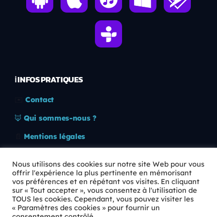
ℹ️ INFOS PRATIQUES
✉️
Contact
🦊
Qui sommes-nous ?
📄
Mentions légales
🔒
Confidentialité
Nous utilisons des cookies sur notre site Web pour vous
offrir l'expérience la plus pertinente en mémorisant
🛡️
RGPD
vos préférences et en répétant vos visites. En cliquant
sur « Tout accepter », vous consentez à l'utilisation de
Copyright © 2026 Animkids. Tous droits réservés.
TOUS les cookies. Cependant, vous pouvez visiter les
« Paramètres des cookies » pour fournir un
consentement contrôlé.