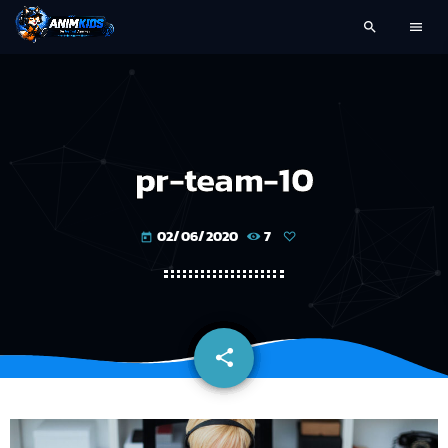
search
menu
pr-team-10
02/06/2020
7
today
share
email