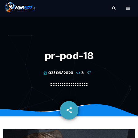
search
menu
pr-pod-18
02/06/2020
3
today
share
email