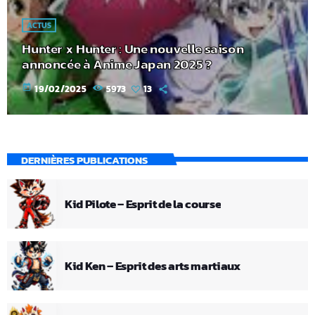
ACTUS
Hunter x Hunter : Une nouvelle saison
annoncée à Anime Japan 2025 ?
today
19/02/2025
5973
13
DERNIÈRES PUBLICATIONS
Kid Pilote – Esprit de la course
Kid Ken – Esprit des arts martiaux