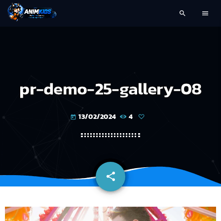
search
menu
pr-demo-25-gallery-08
13/02/2024
4
today
share
email