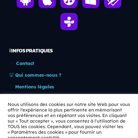
ℹ️ INFOS PRATIQUES
✉️
Contact
🦊
Qui sommes-nous ?
📄
Mentions légales
🔒
Confidentialité
Nous utilisons des cookies sur notre site Web pour vous
offrir l'expérience la plus pertinente en mémorisant
🛡️
RGPD
vos préférences et en répétant vos visites. En cliquant
sur « Tout accepter », vous consentez à l'utilisation de
Copyright © 2026 Animkids. Tous droits réservés.
TOUS les cookies. Cependant, vous pouvez visiter les
« Paramètres des cookies » pour fournir un
consentement contrôlé.