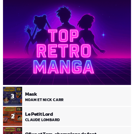
Mask
3
NOAM ET NICK CARR
Le Petit Lord
2
CLAUDE LOMBARD