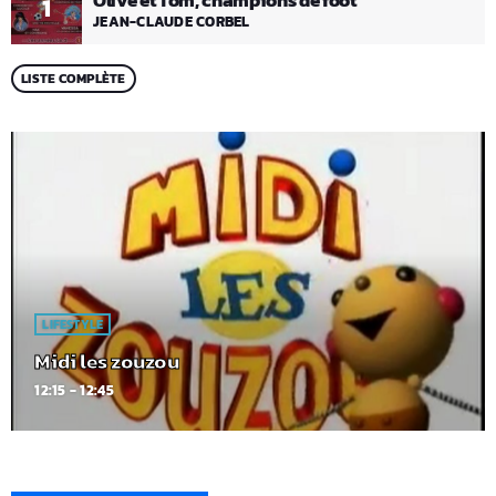
Olive et Tom, champions de foot
1
JEAN-CLAUDE CORBEL
LISTE COMPLÈTE
LIFESTYLE
Midi les zouzou
12:15 - 12:45