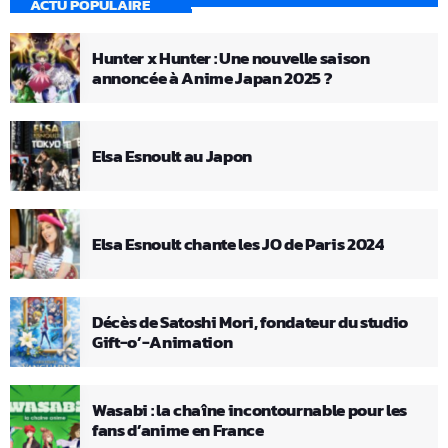
ACTU POPULAIRE
Hunter x Hunter : Une nouvelle saison
annoncée à Anime Japan 2025 ?
Elsa Esnoult au Japon
Elsa Esnoult chante les JO de Paris 2024
Décès de Satoshi Mori, fondateur du studio
Gift-o’-Animation
Wasabi : la chaîne incontournable pour les
fans d’anime en France