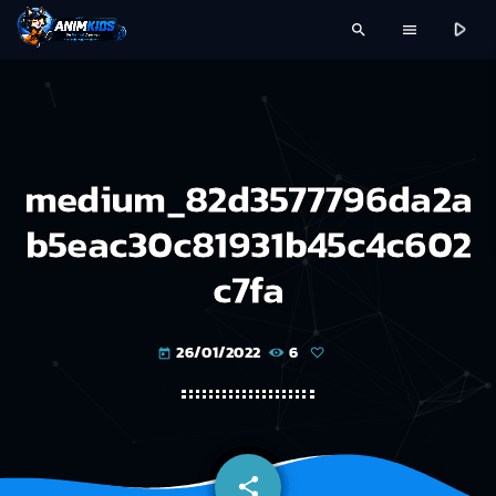
play_arrow
search
menu
medium_82d3577796da2a
b5eac30c81931b45c4c602
c7fa
26/01/2022
6
today
share
email