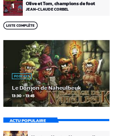
Olive et Tom, champions de foot
1
JEAN-CLAUDE CORBEL
LISTE COMPLÈTE
PODCAST
Le Donjon de Naheulbeuk
13:30 - 13:45
ACTU POPULAIRE