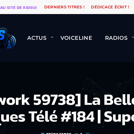
TE DE KIDSUNE
WARÉTRO
ORANGE ROAD QUI PASSE,
DERNIERS TITRES !
DÉDICACE ÉCRIT !
ACTUS
VOICELINE
RADIOS
work 59738] La Belle
ues Télé #184 | Sup