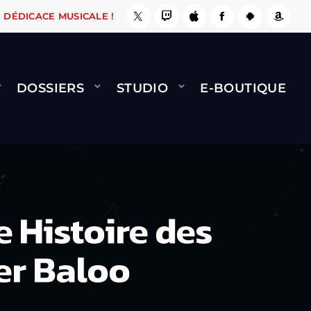
 ÇA LE FAIT !
NAMI
BERNARD MINET - FLY (
DÉDICACE MUSICALE !
DOSSIERS
STUDIO
E-BOUTIQUE
 Histoire des
er Baloo