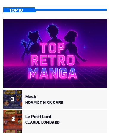
TOP 10
Mask
3
NOAM ET NICK CARR
Le Petit Lord
2
CLAUDE LOMBARD