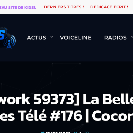
TE DE KIDSUNE
WARÉTRO
ORANGE ROAD QUI PASSE
DERNIERS TITRES !
DÉDICACE ÉCRIT !
ACTUS
VOICELINE
RADIOS
work 59373] La Belle
es Télé #176 | Coco