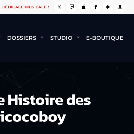
, ÇA LE FAIT !
NAMI
BERNARD MINET - FLY 
DÉDICACE MUSICALE !
DOSSIERS
STUDIO
E-BOUTIQUE
 Histoire des
ricocoboy