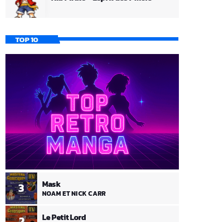
TOP 10
Mask
3
NOAM ET NICK CARR
Le Petit Lord
2