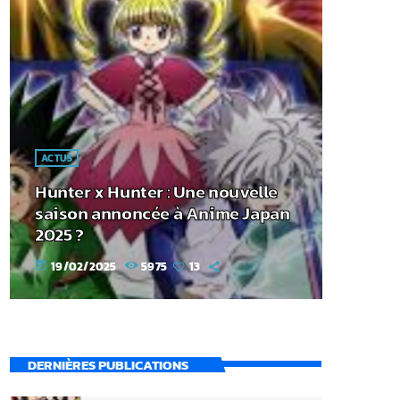
ACTUS
Hunter x Hunter : Une nouvelle
saison annoncée à Anime Japan
2025 ?
19/02/2025
5975
13
today
DERNIÈRES PUBLICATIONS