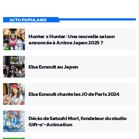
ACTU POPULAIRE
Hunter x Hunter : Une nouvelle saison
annoncée à Anime Japan 2025 ?
Elsa Esnoult au Japon
Elsa Esnoult chante les JO de Paris 2024
Décès de Satoshi Mori, fondateur du studio
Gift-o’-Animation