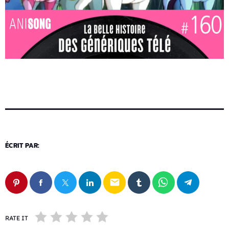
ÉCRIT PAR:
email
RATE IT