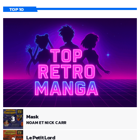
TOP 10
Mask
3
NOAM ET NICK CARR
Le Petit Lord
2