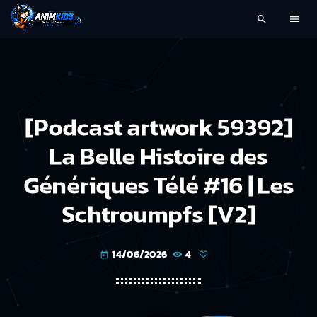
search
menu
[Podcast artwork 59392]
La Belle Histoire des
Génériques Télé #16 | Les
Schtroumpfs [V2]
14/06/2026
4
today