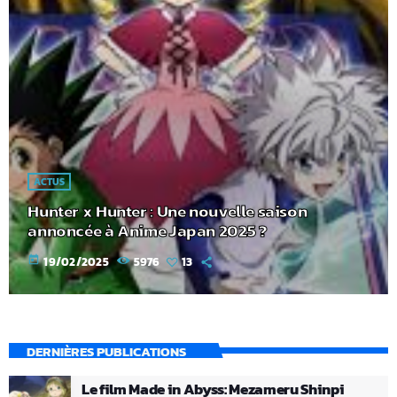
ACTUS
Hunter x Hunter : Une nouvelle saison
annoncée à Anime Japan 2025 ?
today
19/02/2025
5976
13
DERNIÈRES PUBLICATIONS
Le film Made in Abyss: Mezameru Shinpi