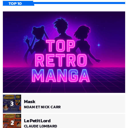
TOP 10
Mask
3
NOAM ET NICK CARR
Le Petit Lord
2
CLAUDE LOMBARD