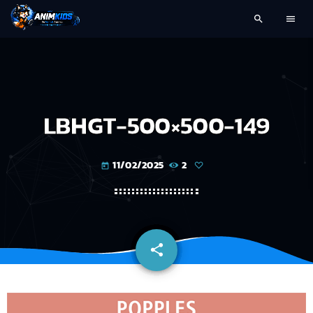
search
menu
LBHGT-500×500-149
11/02/2025
2
today
share
email