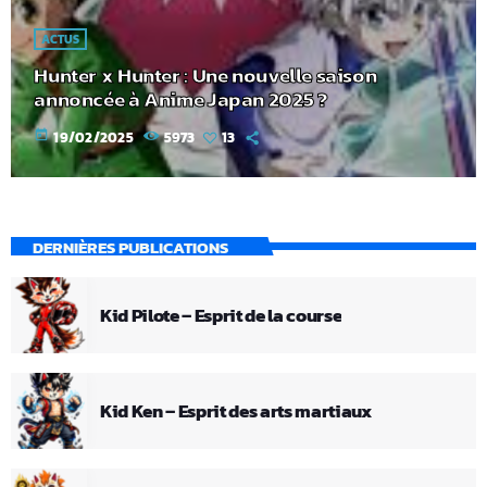
ACTUS
Hunter x Hunter : Une nouvelle saison
annoncée à Anime Japan 2025 ?
today
19/02/2025
5973
13
DERNIÈRES PUBLICATIONS
Kid Pilote – Esprit de la course
Kid Ken – Esprit des arts martiaux