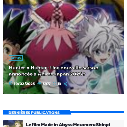
ACTUS
Hunter x Hunter : Une nouvelle saison
annoncée à Anime Japan 2025 ?
today
19/02/2025
5977
13
DERNIÈRES PUBLICATIONS
Le film Made in Abyss: Mezameru Shinpi