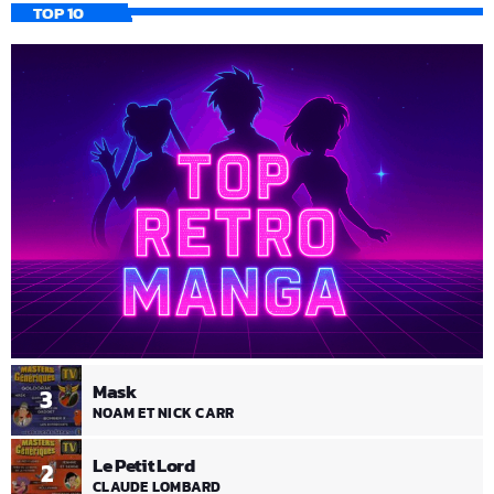
TOP 10
Mask
3
NOAM ET NICK CARR
Le Petit Lord
2
CLAUDE LOMBARD