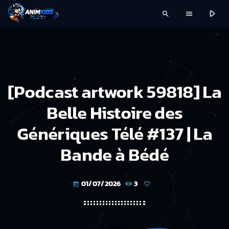
play_arrow
search
menu
[Podcast artwork 59818] La
Belle Histoire des
Génériques Télé #137 | La
Bande à Bédé
01/07/2026
3
today