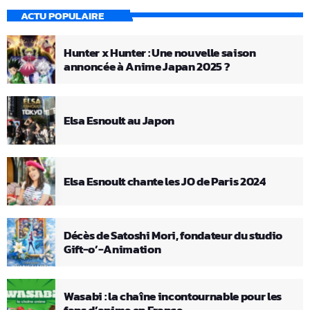
ACTU POPULAIRE
Hunter x Hunter : Une nouvelle saison
annoncée à Anime Japan 2025 ?
Elsa Esnoult au Japon
Elsa Esnoult chante les JO de Paris 2024
Décès de Satoshi Mori, fondateur du studio
Gift-o’-Animation
Wasabi : la chaîne incontournable pour les
fans d’anime en France