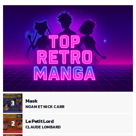
Mask
3
NOAM ET NICK CARR
Le Petit Lord
2
CLAUDE LOMBARD