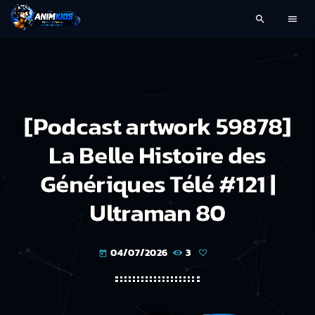
search
menu
[Podcast artwork 59878]
La Belle Histoire des
Génériques Télé #121 |
Ultraman 80
04/07/2026
3
today