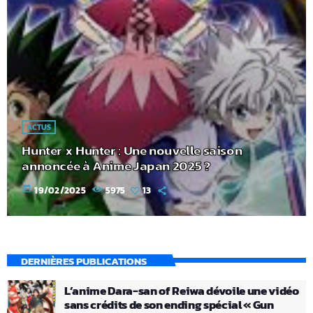
ACTUS
Hunter x Hunter : Une nouvelle saison
annoncée à Anime Japan 2025 ?
today
19/02/2025
5975
13
DERNIÈRES PUBLICATIONS
L’anime Dara-san of Reiwa dévoile une vidéo
sans crédits de son ending spécial « Gun