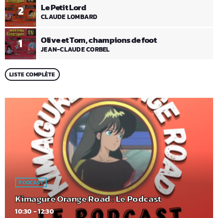
Le Petit Lord
2
CLAUDE LOMBARD
Olive et Tom, champions de foot
1
JEAN-CLAUDE CORBEL
LISTE COMPLÈTE
PODCAST
Kimagure Orange Road : Le Podcast
10:30 - 12:30