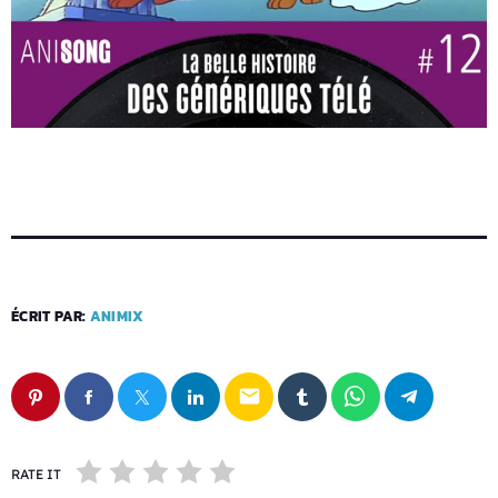
ÉCRIT PAR:
ANIMIX
email
RATE IT