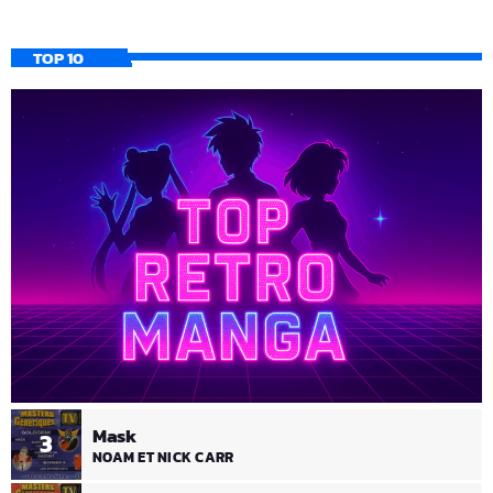
TOP 10
Mask
3
NOAM ET NICK CARR