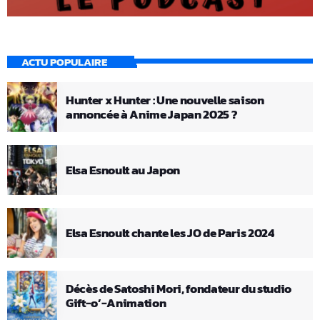
ACTU POPULAIRE
Hunter x Hunter : Une nouvelle saison
annoncée à Anime Japan 2025 ?
Elsa Esnoult au Japon
Elsa Esnoult chante les JO de Paris 2024
Décès de Satoshi Mori, fondateur du studio
Gift-o’-Animation