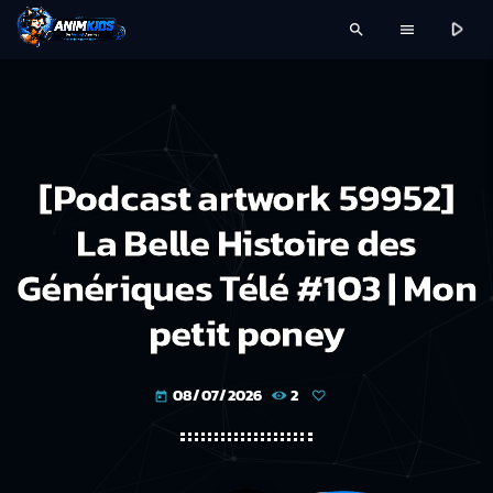
play_arrow
search
menu
[Podcast artwork 59952]
La Belle Histoire des
Génériques Télé #103 | Mon
petit poney
08/07/2026
2
today