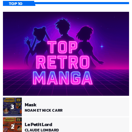
TOP 10
Mask
3
NOAM ET NICK CARR
Le Petit Lord
2
CLAUDE LOMBARD