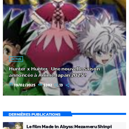
ACTUS
Hunter x Hunter : Une nouvelle saison
annoncée à Anime Japan 2025 ?
today
19/02/2025
5982
13
DERNIÈRES PUBLICATIONS
Le film Made in Abyss: Mezameru Shinpi