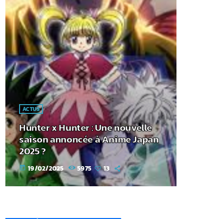
ACTUS
Hunter x Hunter : Une nouvelle
saison annoncée à Anime Japan
2025 ?
19/02/2025
5975
13
today