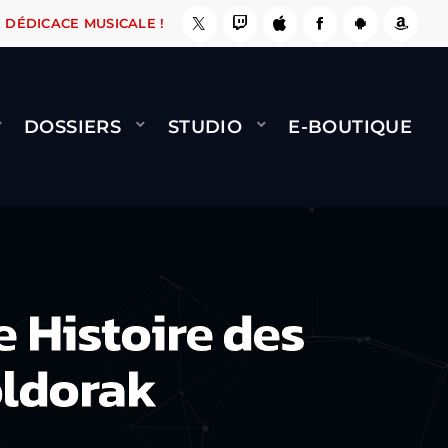
 ÇA LE FAIT !
NAMI
BERNARD MINET - FLY (
DÉDICACE MUSICALE !
DOSSIERS
STUDIO
E-BOUTIQUE
 Histoire des
oldorak