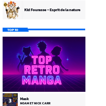
Kid Fourasse – Esprit de la nature
TOP 10
Mask
3
NOAM ET NICK CARR