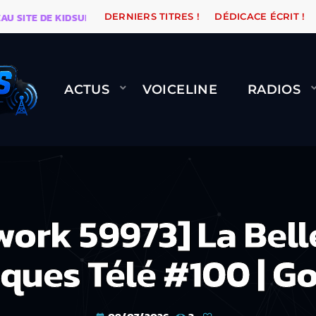
E DE KIDSUNE
WARÉTRO
ORANGE ROAD QUI PASSE,
DERNIERS TITRES !
DÉDICACE ÉCRIT !
ACTUS
VOICELINE
RADIOS
work 59973] La Belle
ques Télé #100 | G