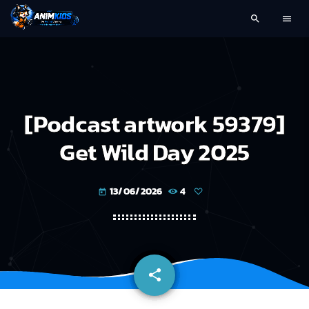
search
menu
[Podcast artwork 59379]
Get Wild Day 2025
13/06/2026
4
today
share
email