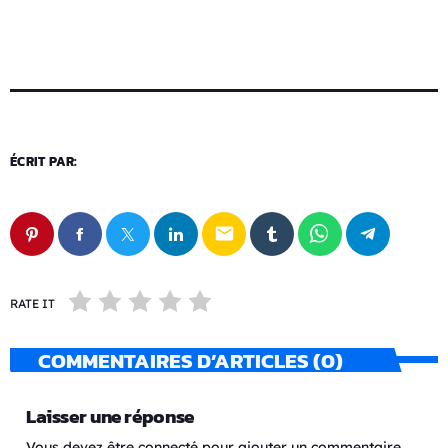
ÉCRIT PAR:
email
RATE IT
COMMENTAIRES D’ARTICLES (0)
Laisser une réponse
Vous devez être connecté pour ajouter un commentaire.