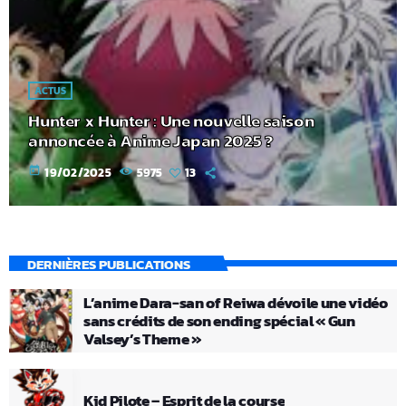
ACTUS
Hunter x Hunter : Une nouvelle saison
annoncée à Anime Japan 2025 ?
today
19/02/2025
5975
13
DERNIÈRES PUBLICATIONS
L’anime Dara-san of Reiwa dévoile une vidéo
sans crédits de son ending spécial « Gun
Valsey’s Theme »
Kid Pilote – Esprit de la course