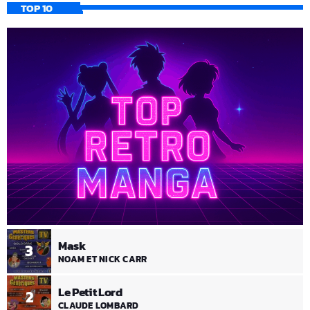
TOP 10
Mask
3
NOAM ET NICK CARR
Le Petit Lord
2
CLAUDE LOMBARD