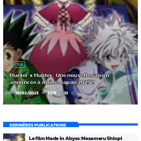
ACTUS
Hunter x Hunter : Une nouvelle saison
annoncée à Anime Japan 2025 ?
today
19/02/2025
5975
13
DERNIÈRES PUBLICATIONS
Le film Made in Abyss: Mezameru Shinpi