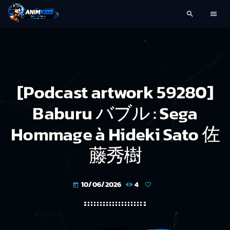
search
menu
[Podcast artwork 59280]
Baburu バブル : Sega
Hommage à Hideki Sato 佐
藤秀樹
10/06/2026
4
today