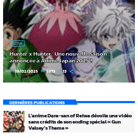
ACTUS
Hunter x Hunter : Une nouvelle saison
annoncée à Anime Japan 2025 ?
today
19/02/2025
5973
13
DERNIÈRES PUBLICATIONS
L’anime Dara-san of Reiwa dévoile une vidéo
sans crédits de son ending spécial « Gun
Valsey’s Theme »