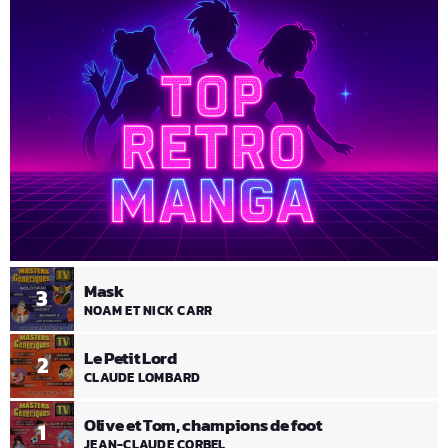
Mask
3
NOAM ET NICK CARR
Le Petit Lord
2
CLAUDE LOMBARD
Olive et Tom, champions de foot
1
JEAN-CLAUDE CORBEL