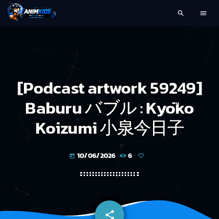
search
menu
[Podcast artwork 59249]
Baburu バブル : Kyōko
Koizumi 小泉今日子
10/06/2026
6
today
share
email