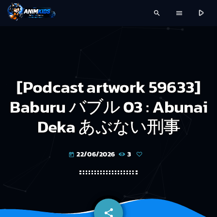
play_arrow
search
menu
[Podcast artwork 59633]
Baburu バブル 03 : Abunai
Deka あぶない刑事
22/06/2026
3
today
share
email