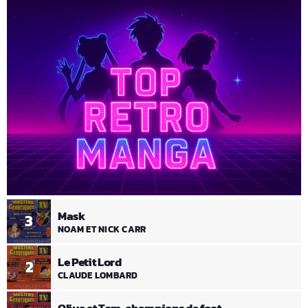
Mask
3
NOAM ET NICK CARR
Le Petit Lord
2
CLAUDE LOMBARD