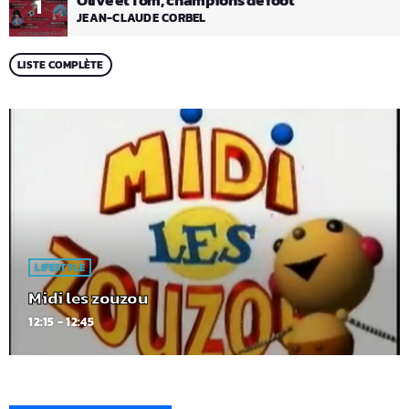
Olive et Tom, champions de foot
1
JEAN-CLAUDE CORBEL
LISTE COMPLÈTE
LIFESTYLE
Midi les zouzou
12:15 - 12:45