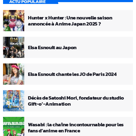
ACTU POPULAIRE
Hunter x Hunter : Une nouvelle saison
annoncée à Anime Japan 2025 ?
Elsa Esnoult au Japon
Elsa Esnoult chante les JO de Paris 2024
Décès de Satoshi Mori, fondateur du studio
Gift-o’-Animation
Wasabi : la chaîne incontournable pour les
fans d’anime en France