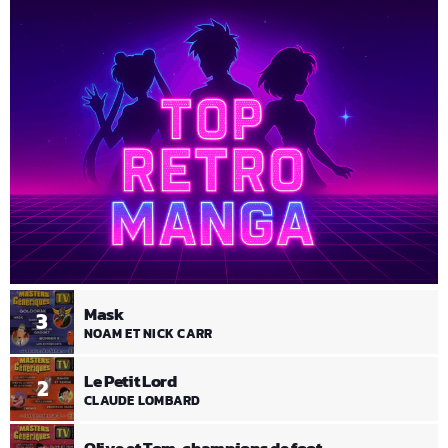
Mask
3
NOAM ET NICK CARR
Le Petit Lord
2
CLAUDE LOMBARD