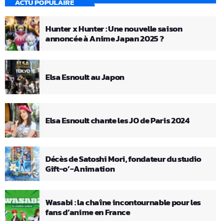
ACTU POPULAIRE
Hunter x Hunter : Une nouvelle saison
annoncée à Anime Japan 2025 ?
Elsa Esnoult au Japon
Elsa Esnoult chante les JO de Paris 2024
Décès de Satoshi Mori, fondateur du studio
Gift-o’-Animation
Wasabi : la chaîne incontournable pour les
fans d’anime en France