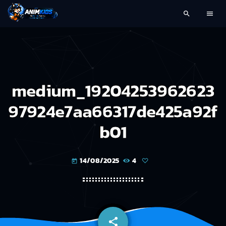
search
menu
medium_19204253962623
97924e7aa66317de425a92f
b01
14/08/2025
4
today
share
email